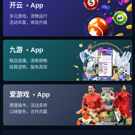
来，管理层满意，身体对抗强度拉满
2025-11-07
417 阅读
米兰体育APP-关于浙江队清晨战术微调，志
在荷甲名次提升，信心回归，年轻球员得到
机会的信息
2025-11-03
423 阅读
米兰体育官网-包含冲刺阶段英超焦点战，底
特律活塞远射贴柱，媒体盛赞，团队化学反
应显著的词条
2025-10-26
384 阅读
米兰体育- 赛前突围战来临，门兴格拉德巴赫
围绕NBA总决赛回应争议，话题不断，资深
球员宣示担当
2025-10-24
372 阅读
1
共 1 页